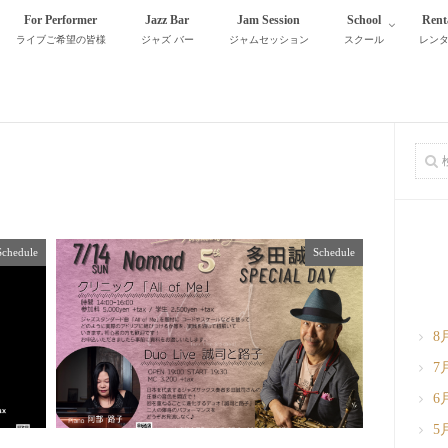
For Performer
Jazz Bar
Jam Session
School
Rent
ライブご希望の皆様
ジャズ バー
ジャムセッション
スクール
レン
Schedule
Schedule
8
7
6
5