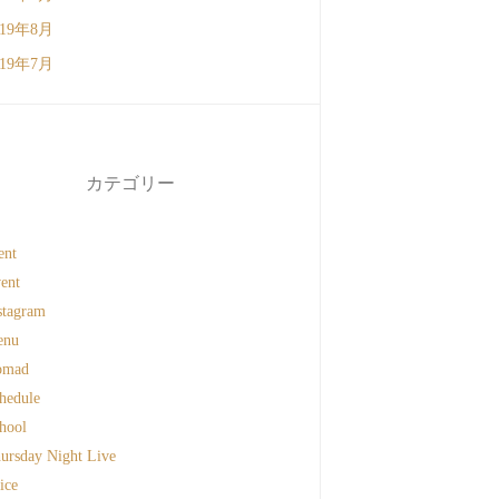
019年8月
019年7月
カテゴリー
ent
ent
stagram
enu
omad
hedule
hool
ursday Night Live
ice