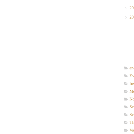
2
2
en
Ev
In
M
N
Sc
Sc
Th
Vo