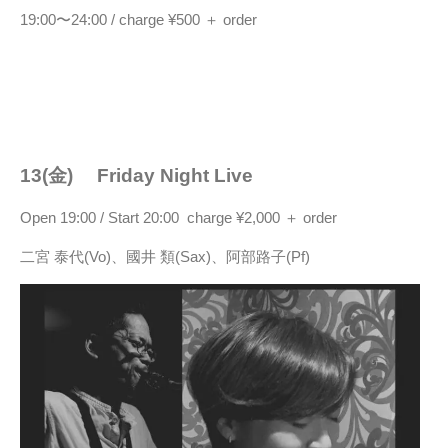
19:00〜24:00 / charge ¥500 ＋ order
13(金) Friday Night Live
Open 19:00 / Start 20:00 charge ¥2,000 ＋ order
二宮 泰代(Vo)、國井 類(Sax)、阿部路子(Pf)