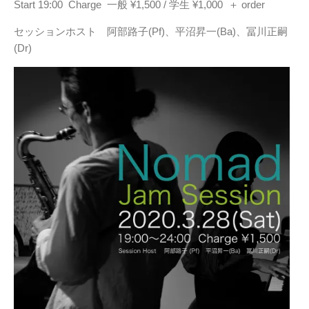
Start 19:00 Charge 一般 ¥1,500 / 学生 ¥1,000 ＋ order
セッションホスト 阿部路子(Pf)、平沼昇一(Ba)、冨川正嗣
(Dr)