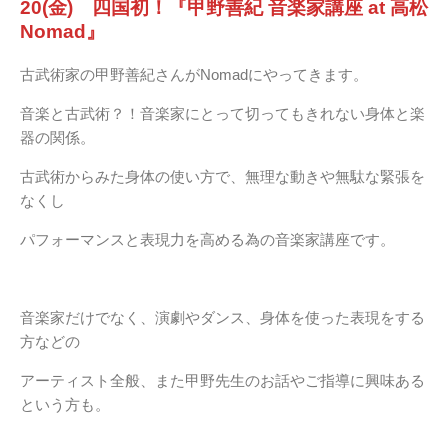
20(金) 四国初！『甲野善紀 音楽家講座 at 高松
Nomad』
古武術家の甲野善紀さんがNomadにやってきます。
音楽と古武術？！音楽家にとって切ってもきれない身体と楽
器の関係。
古武術からみた身体の使い方で、無理な動きや無駄な緊張を
なくし
パフォーマンスと表現力を高める為の音楽家講座です。
音楽家だけでなく、演劇やダンス、身体を使った表現をする
方などの
アーティスト全般、また甲野先生のお話やご指導に興味ある
という方も。