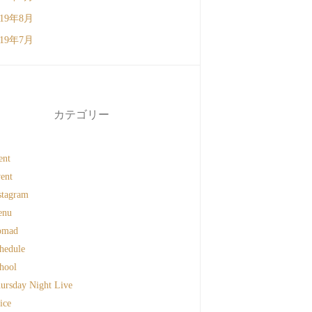
019年8月
019年7月
カテゴリー
ent
ent
stagram
enu
omad
hedule
hool
ursday Night Live
ice