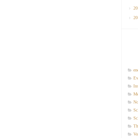
2
2
en
Ev
In
M
N
Sc
Sc
Th
Vo