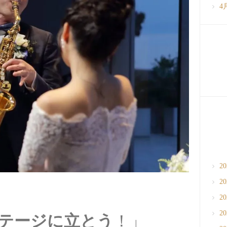
4
2
2
2
2
テージに立とう
！」