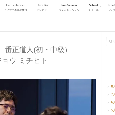
For Performer
Jazz Bar
Jam Session
School
Rent
ライブご希望の皆様
ジャズ バー
ジャムセッション
スクール
レン
 番正道人(初・中級)
ジョウ ミチヒト
8
7
6
5