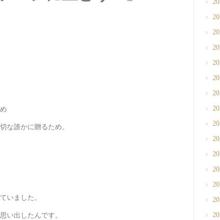
2
2
2
2
2
2
2
2
め
2
切な誰かに贈るため。
2
2
2
2
ていました。
2
2
思い出したんです。