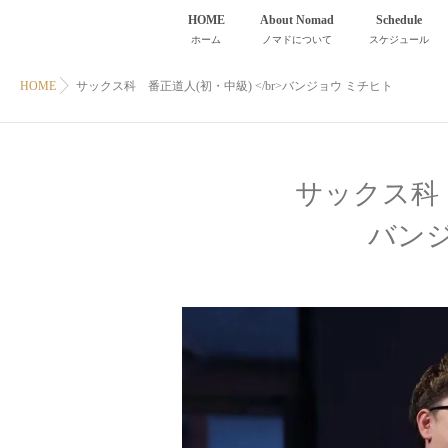
HOME
About Nomad
Schedule
ホーム
ノマドについて
スケジュール
HOME
サックス科 番正道人(初・中級) </br>バンジョウ ミチヒト
サックス科
バン