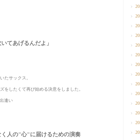
2
2
2
2
吹いてあげるんだよ」
2
2
2
2
ていたサックス。
2
ズをしたくて再び始める決意をしました。
2
と出逢い
2
2
2
2
く人の"心"に届けるための演奏