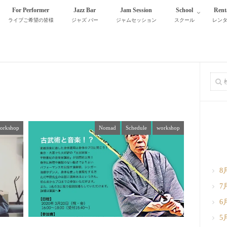
For Performer
Jazz Bar
Jam Session
School
Rent
ライブご希望の皆様
ジャズ バー
ジャムセッション
スクール
レン
orkshop
Nomad
Schedule
workshop
8
7
6
5