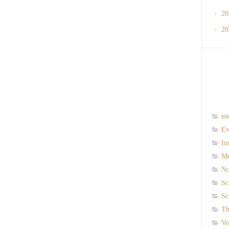
2
2
en
Ev
In
M
N
Sc
Sc
Th
Vo