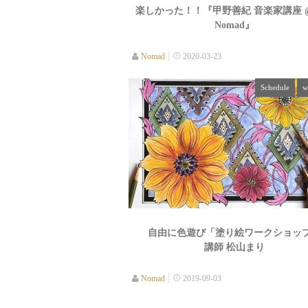
楽しかった！！『甲野善紀 音楽家講座 
Nomad』
Nomad
2020-03-23
Schedule
w
自由に色遊び「塗り絵ワークショッ
講師 松山まり
Nomad
2019-09-03