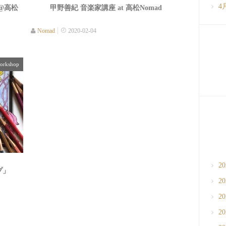
4
@高松
甲野善紀 音楽家講座 at 高松Nomad
Nomad
2020-02-04
orkshop
2
プ」
2
2
2