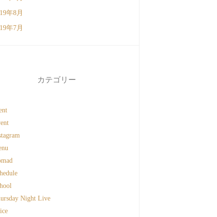
019年8月
019年7月
カテゴリー
ent
ent
stagram
enu
omad
hedule
hool
ursday Night Live
ice