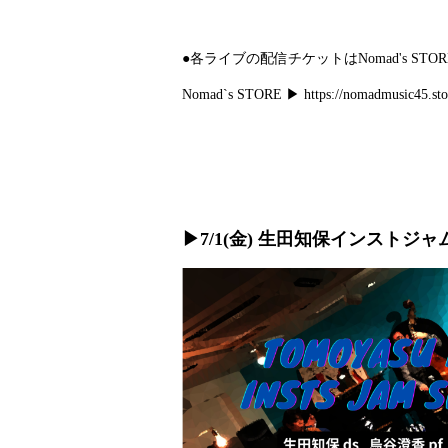
●各ライブの配信チケットはNomad's S
Nomad`s STORE ▶︎
https://nomadmusic45.sto
▶︎7/1(金) 生田知保インストジ