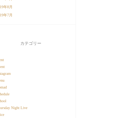
019年8月
019年7月
カテゴリー
ent
ent
stagram
enu
omad
hedule
hool
ursday Night Live
ice