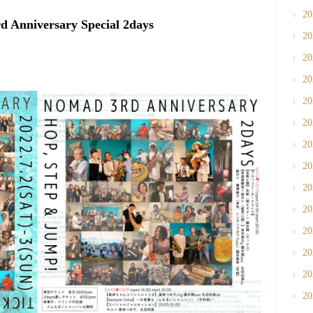
2
niversary Special 2days
2
2
2
2
2
2
2
2
2
2
2
2
2