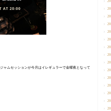
2
2
2
2
2
2
2
2
2
ジャムセッションが今月はイレギュラーで金曜夜となって
2
2
2
2
2
2