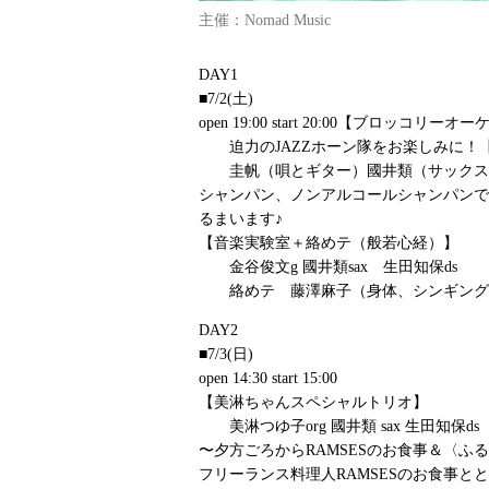
主催：Nomad Music
DAY1
■7/2(土)
open 19:00 start 20:00【ブロッコリー
迫力のJAZZホーン隊をお楽しみに！
圭帆（唄とギター）國井類（サックス
シャンパン、ノンアルコールシャンパンで
るまいます♪
【音楽実験室＋絡めテ（般若心経）】
金谷俊文g 國井類sax 生田知保ds
絡めテ 藤澤麻子（身体、シンギングボ
DAY2
■7/3(日)
open 14:30 start 15:00
【美淋ちゃんスペシャルトリオ】
美淋つゆ子org 國井類 sax 生田知保ds
〜夕方ごろからRAMSESのお食事＆〈ふ
フリーランス料理人RAMSESのお食事