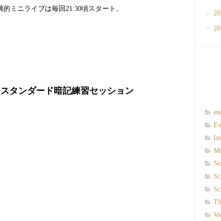
的ミニライブは毎回21:30頃スタート。
2
2
ive & スタンダード暗記練習セッション
en
Ev
In
M
N
Sc
Sc
Th
Vo