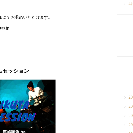
4
TOREにてお求めいただけます。
res.jp
ャムセッション
2
2
2
2