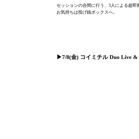
セッションの合間に行う、3人による超即興
お気持ちは投げ銭ボックスへ。
▶︎7/8(金) コイミチル Duo L