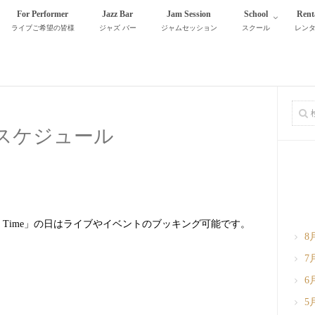
For Performer
Jazz Bar
Jam Session
School
Rent
ライブご希望の皆様
ジャズ バー
ジャムセッション
スクール
レン
月スケジュール
r Time」の日はライブやイベントのブッキング可能です。
8
7
6
5