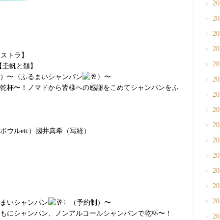
2
2
2
2
オーケストラ】
2
【圭帆と類】
）〜〈ふるまいシャンパン
〉〜
2
乾杯〜！ノマドから皆様への感謝をこめてシャンパンをふ
2
2
2
ウルetc）國井真希（写経）
2
2
2
2
2
るまいシャンパン
〉（予約制）〜
とともにシャンパン、ノンアルコールシャンパンで乾杯〜！
2