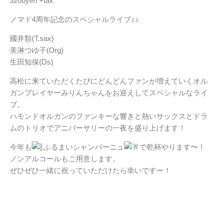
3200yen +tax
ノマド4周年記念のスペシャルライブ♪♪
國井類(T.sax)
美淋つゆ子(Org)
生田知保(Ds)
高松に来ていただくたびにどんどんファンが増えていくオル
ガンプレイヤーみりんちゃんをお迎えしてスペシャルなライ
ブ。
ハモンドオルガンのファンキーな響きと熱いサックスとドラ
ムのトリオでアニバーサリーの一夜を盛り上げます！
今年も
ふるまいシャンパーニュ
で乾杯やります〜！
ノンアルコールもご用意します。
ぜひぜひ一緒に祝っていただけたら幸いですー！