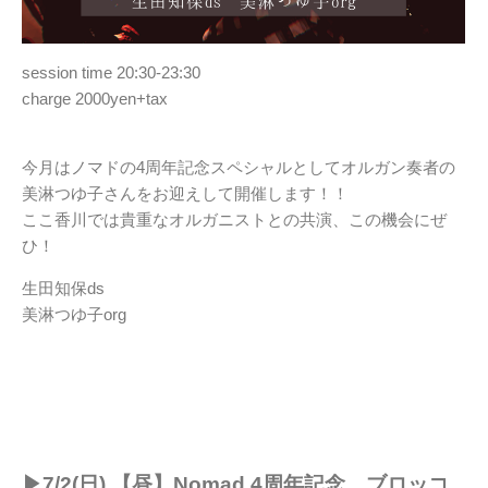
session time 20:30-23:30
charge 2000yen+tax
今月はノマドの4周年記念スペシャルとしてオルガン奏者の
美淋つゆ子さんをお迎えして開催します！！
ここ香川では貴重なオルガニストとの共演、この機会にぜ
ひ！
生田知保ds
美淋つゆ子org
▶︎7/2(日) 【昼】Nomad 4周年記念 ブロッコ