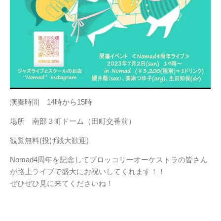
演奏時間 14時から15時
場所 南部３町ドーム（田町交番前）
観覧無料(投げ銭大歓迎)
Nomad4周年を記念してブロッコリーオーケストラの皆さん
が路上ライブで盛大にお祝いしてくれます！！
ぜひぜひ見に来てくださいね！