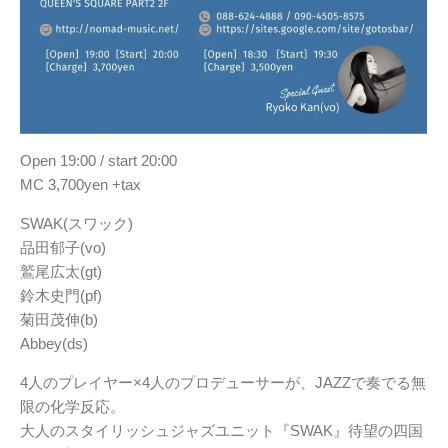
Open 19:00 / start 20:00
MC 3,700yen +tax
SWAK(スワック)
品田郁子(vo)
鷲尾広太(gt)
鈴木史門(pf)
菊田茂伸(b)
Abbey(ds)
4人のプレイヤー×4人のプロデューサーが、JAZZで奏でる無
限の化学反応。
大人のスタイリッシュジャズユニット『SWAK』待望の四国