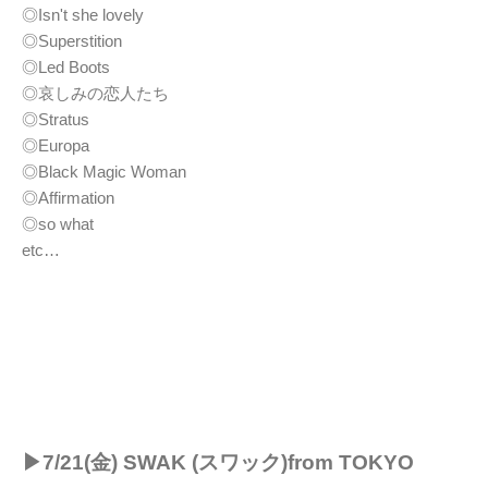
◎Isn't she lovely
◎Superstition
◎Led Boots
◎哀しみの恋人たち
◎Stratus
◎Europa
◎Black Magic Woman
◎Affirmation
◎so what
etc…
▶︎7/21(金) SWAK (スワック)from TOKYO