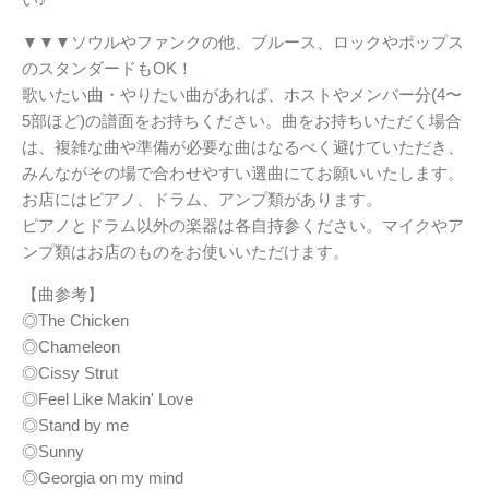
▼▼▼ソウルやファンクの他、ブルース、ロックやポップス
のスタンダードもOK！
歌いたい曲・やりたい曲があれば、ホストやメンバー分(4〜
5部ほど)の譜面をお持ちください。曲をお持ちいただく場合
は、複雑な曲や準備が必要な曲はなるべく避けていただき、
みんながその場で合わせやすい選曲にてお願いいたします。
お店にはピアノ、ドラム、アンプ類があります。
ピアノとドラム以外の楽器は各自持参ください。マイクやア
ンプ類はお店のものをお使いいただけます。
【曲参考】
◎The Chicken
◎Chameleon
◎Cissy Strut
◎Feel Like Makin' Love
◎Stand by me
◎Sunny
◎Georgia on my mind