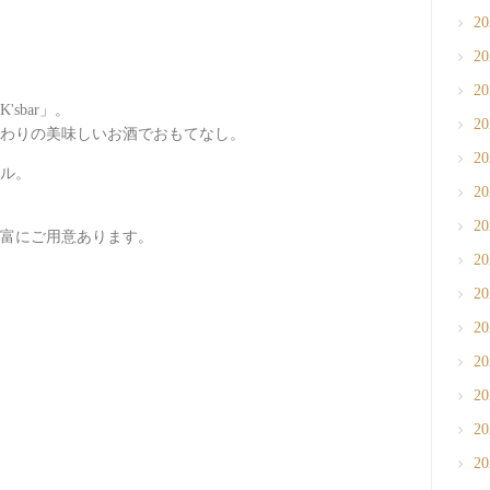
2
2
2
sbar」。
2
わりの美味しいお酒でおもてなし。
2
ル。
2
2
富にご用意あります。
2
2
2
2
2
2
2