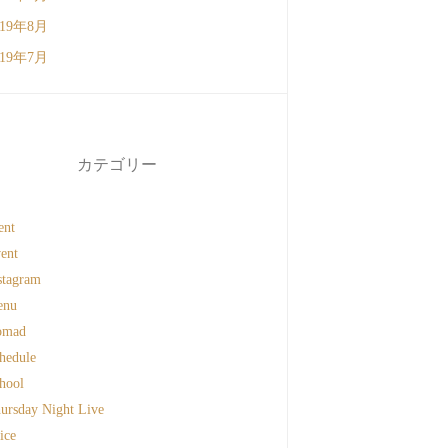
019年8月
019年7月
カテゴリー
ent
ent
stagram
enu
omad
hedule
hool
ursday Night Live
ice