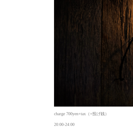
charge 700yen+tax（+投げ銭）
20:00-24:00