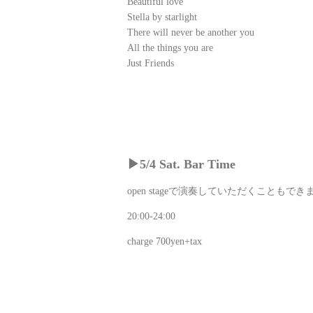
Beautiful love
Stella by starlight
There will never be another you
All the things you are
Just Friends
▶︎5/4 Sat. Bar Time
open stageで演奏していただくこともでき
20:00-24:00
charge 700yen+tax