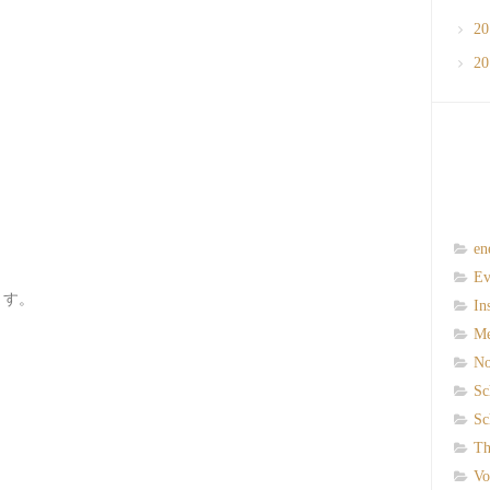
2
2
en
Ev
ます。
In
M
N
Sc
Sc
Th
Vo