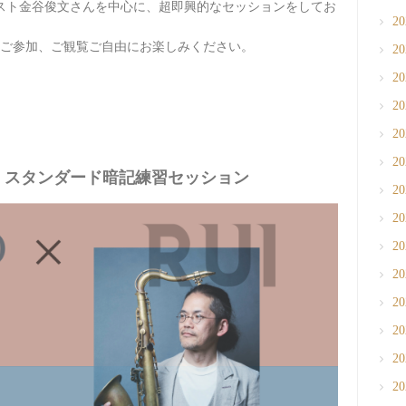
スト金谷俊文さんを中心に、超即興的なセッションをしてお
2
ご参加、ご観覧ご自由にお楽しみください。
2
2
2
2
2
 Live & スタンダード暗記練習セッション
2
2
2
2
2
2
2
2