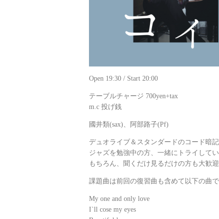
Open 19:30 / Start 20:00
テーブルチャージ 700yen+tax
m.c 投げ銭
國井類(sax)、阿部路子(Pf)
デュオライブ＆スタンダードのコード暗記
ジャズを勉強中の方、一緒にトライしてい
もちろん、聞くだけ見るだけの方も大歓迎
課題曲は前回の復習曲も含めて以下の曲で
My one and only love
I`ll cose my eyes