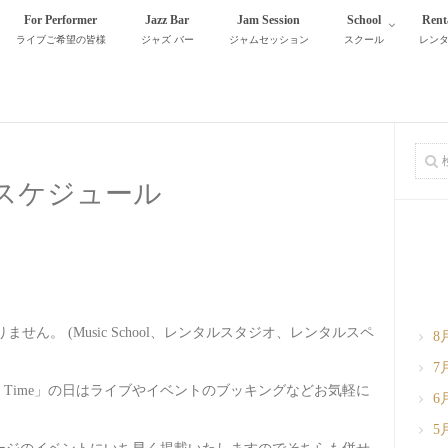
For Performer
Jazz Bar
Jam Session
School
Rent
ライブご希望の皆様
ジャズ バー
ジャムセッション
スクール
レン
月スケジュール
ん。 (Music School、レンタルスタジオ、レンタルスペ
8
7
r Time」の日はライブやイベントのブッキングなどお気軽に
6
5