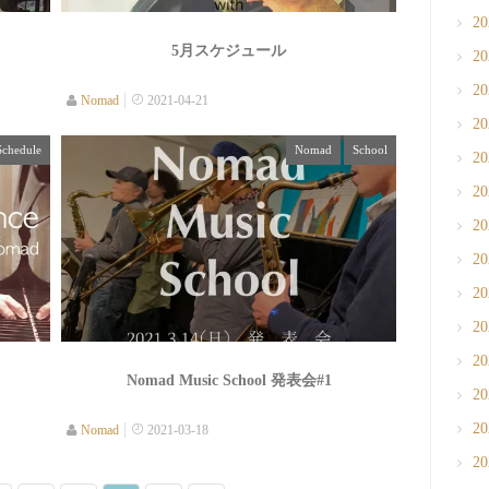
2
5月スケジュール
2
2
Nomad
2021-04-21
2
Schedule
Nomad
School
2
2
2
2
2
2
2
Nomad Music School 発表会#1
2
2
Nomad
2021-03-18
2