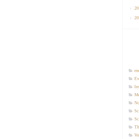
2
2
en
Ev
In
M
N
Sc
Sc
Th
Vo