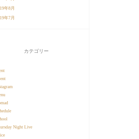
019年8月
019年7月
カテゴリー
ent
ent
stagram
enu
omad
hedule
hool
ursday Night Live
ice