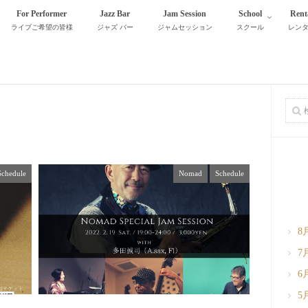
For Performer
Jazz Bar
Jam Session
School
Rent
ライブご希望の皆様
ジャズ バー
ジャムセッション
スクール
レン
Schedule
Nomad
Schedule
8
7
6
5