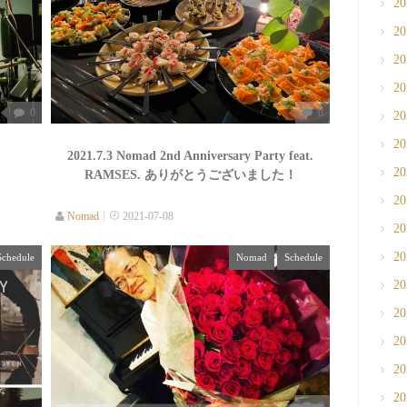
2
2
2
2
0
0
2
2
2021.7.3 Nomad 2nd Anniversary Party feat.
2
RAMSES. ありがとうございました！
2
Nomad
2021-07-08
2
2
Schedule
Nomad
Schedule
2
2
2
2
2
0